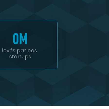
0
M
levés par nos 
startups