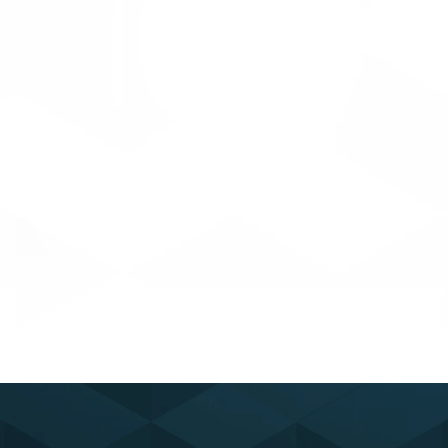
Déco
Découvir
Startups & Scale Up
STUDIO-LAB
s & Apprenants
NING-LAB
Découvrir
uvrir